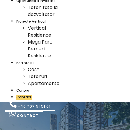
Oportunitati Investitii
Teren rate la
dezvoltator
Proiecte Vertical
Vertical
Residence
Mega Parc
Berceni
Residence
Portofoliu
Case
Terenuri
Apartamente
Cariera
Contact
+40 767 51 51 61
CONTACT