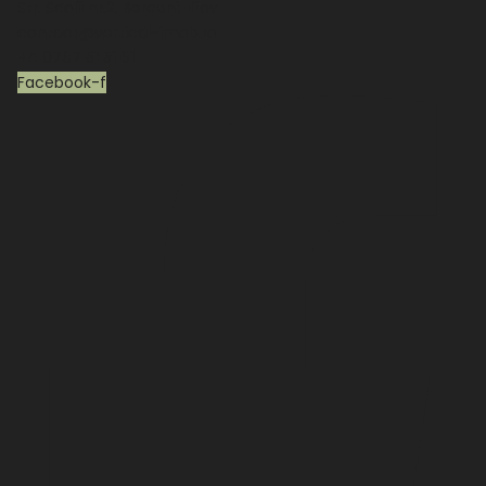
Str. Scolii nr.2, Berceni, Ilfov
contact@vertical-imob.ro
+4 0767 51 51 61
Facebook-f