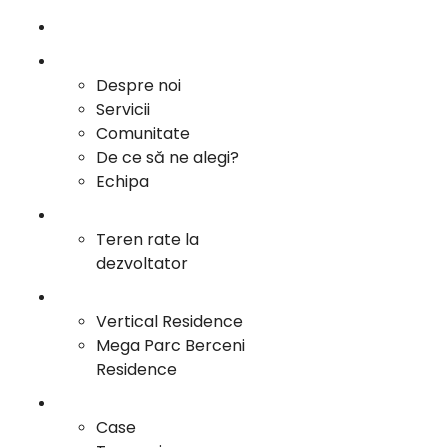
Sari
Acasa
la
conținut
Info
Despre noi
Servicii
Comunitate
De ce să ne alegi?
Echipa
Oportunitati Investitii
Teren rate la
dezvoltator
Proiecte Vertical
Vertical Residence
Mega Parc Berceni
Residence
Portofoliu
Case