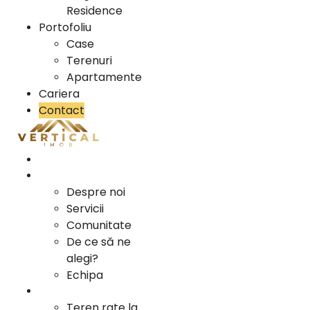
Residence
Portofoliu
Case
Terenuri
Apartamente
Cariera
Contact
Acasa
Info
Despre noi
Servicii
Comunitate
De ce să ne
alegi?
Echipa
Oportunitati Investitii
Teren rate la