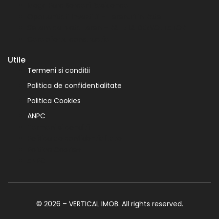
Mega Parc Berceni Residence
Oportunitati Investitii – Terenuri in Rate
Sistem de plata teren – RATE LA DEZVOLTATOR
Cere oferta constructie
Utile
Termeni si conditii
Politica de confidentialitate
Politica Cookies
ANPC
Termeni si conditii
Politica de confidentialitate
Politica Cookies
ANPC
© 2026 – VERTICAL IMOB. All rights reserved.