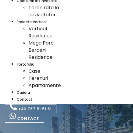
Oportunitati Investitii
Teren rate la
dezvoltator
Proiecte Vertical
Vertical
Residence
Mega Parc
Berceni
Residence
Portofoliu
Case
Terenuri
Apartamente
Cariera
Contact
+40 767 51 51 61
CONTACT