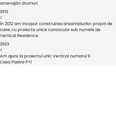
amenajări drumuri.
2012
În 2012 am început construirea ansamblurilor proprii de
case, cu proiecte unice cunoscute sub numele de
Vertical Residence.
2023
Am ajuns la proiectul unic Vertical numarul 9.
Casa Pasiva P+1
Misiune
Scopul nostru este să dezvoltăm proiecte de
calitate. Oferim oamenilor un nou stil de viață,
plin de confort, relaxare și siguranță prin