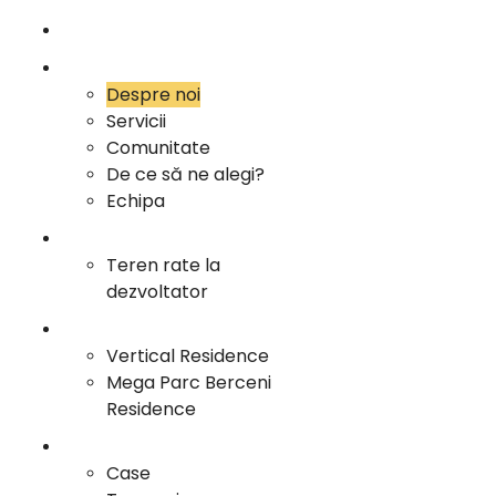
Sari
Acasa
la
conținut
Info
Despre noi
Servicii
Comunitate
De ce să ne alegi?
Echipa
Oportunitati Investitii
Teren rate la
dezvoltator
Proiecte Vertical
Vertical Residence
Mega Parc Berceni
Residence
Portofoliu
Case