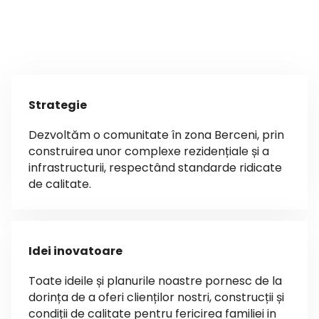
aceste proiecte de calitate.
Oferim oamenilor soluții pentru construirea
casei mult visate.
Strategie
Dezvoltăm o comunitate în zona Berceni, prin
construirea unor complexe rezidențiale și a
infrastructurii, respectând standarde ridicate
de calitate.
Idei inovatoare
Toate ideile și planurile noastre pornesc de la
dorința de a oferi clienților nostri, construcții și
condiții de calitate pentru fericirea familiei in