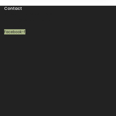
Contact
Str. Scolii nr.2, Berceni, Ilfov
contact@vertical-imob.ro
+4 0767 51 51 61
Facebook-f