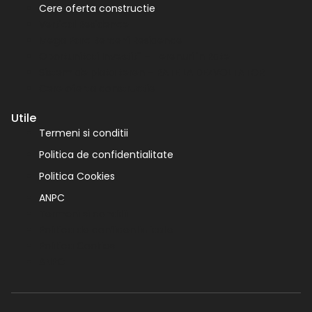
Cere oferta constructie
Vertical Residence
Mega Parc Berceni Residence
Oportunitati Investitii – Terenuri in Rate
Sistem de plata teren – RATE LA DEZVOLTATOR
Cere oferta constructie
Utile
Termeni si conditii
Politica de confidentialitate
Politica Cookies
ANPC
Termeni si conditii
Politica de confidentialitate
Politica Cookies
ANPC