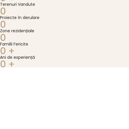
Terenuri Vandute
0
Proiecte în derulare
0
Zone rezidențiale
0
Familii Fericite
0
+
Ani de experiență
0
+