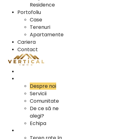
Residence
Portofoliu
Case
Terenuri
Apartamente
Cariera
Contact
Acasa
Info
Despre noi
Servicii
Comunitate
De ce să ne
alegi?
Echipa
Oportunitati Investitii
Teren rate la